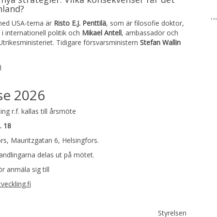
nland?
 med USA-tema är
Risto E.J. Penttilä
, som är filosofie doktor,
 internationell politik och
Mikael Antell
, ambassadör och
Utrikesministeriet. Tidigare försvarsministern
Stefan Wallin
)
se 2026
 r.f. kallas till årsmöte
. 18
rs, Mauritzgatan 6, Helsingfors.
ndlingarna delas ut på mötet.
 anmäla sig till
eckling.fi
Styrelsen