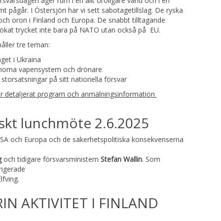
svarsdagen äger rum i en allt oroligare värld och i en
ämt pågår. I Östersjön har vi sett sabotagetillslag. De ryska
och oron i Finland och Europa. De snabbt tilltagande
 ökat trycket inte bara på NATO utan också på EU.
ller tre teman:
äget i Ukraina
onoma vapensystem och drönare
storsatsningar på sitt nationella försvar
ör detaljerat program och anmälningsinformation
iskt lunchmöte 2.6.2025
USA och Europa och de säkerhetspolitiska konsekvenserna
g
och tidigare försvarsministern
Stefan Wallin
. Som
ungerade
fving.
IN AKTIVITET I FINLAND