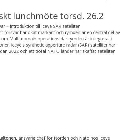
iskt lunchmöte torsd. 26.2
r – introduktion till Iceye SAR satelliter
 försvar har ökat markant och rymden är en central del av
nu om Multi-domain operations där rymden är integrerat i
oner. Iceye's synthetic apperture radar (SAR) satelliter har
dan 2022 och ett tiotal NATO länder har skaffat satelliter
altonen,
ansvarig chef för Norden och Nato hos Iceye