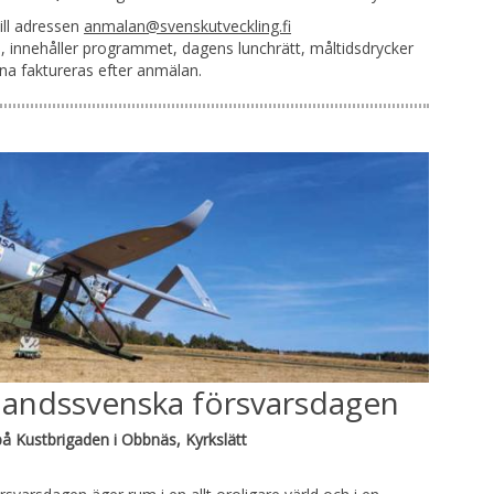
ill adressen
anmalan@svenskutveckling.fi
, innehåller programmet, dagens lunchrätt, måltidsdrycker
rna faktureras efter anmälan.
landssvenska försvarsdagen
å Kustbrigaden i Obbnäs, Kyrkslätt