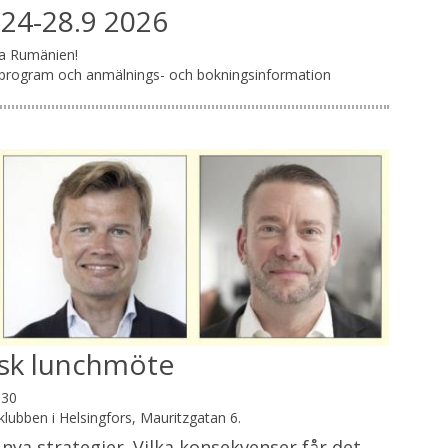
 24-28.9 2026
a Rumänien!
rogram och anmälnings- och bokningsinformation
isk lunchmöte
.30
klubben i Helsingfors, Mauritzgatan 6.
nya strategier. Vilka konsekvenser får det