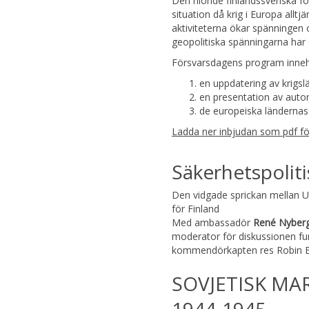
Den nionde finlandssvenska för
situation då krig i Europa alltj
aktiviteterna ökar spänningen 
geopolitiska spänningarna har
Försvarsdagens program innehå
en uppdatering av krigsl
en presentation av aut
de europeiska ländernas 
Ladda ner inbjudan som pdf f
Säkerhetspolit
Den vidgade sprickan mellan 
för Finland
Med ambassadör
René Nyber
moderator för diskussionen f
kommendörkapten res Robin El
SOVJETISK MAR