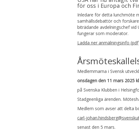
för oss i Europa och Fi
Inledare för detta lunchmöte
samhällsdebattör och forskare i
biträdande avdelningschef vid 
fungerar som moderator.
Ladda ner anmälningsinfo (pdf
Årsmöteskallel
Medlemmarna i Svensk utveckling
onsdagen den 11 mars 2025 kl
på Svenska Klubben i Helsingfo
Stadgeenliga ärenden. Mötesha
Medlem som avser att delta bör
carl-johan.hindsberg@svenskutv
senast den 5 mars.