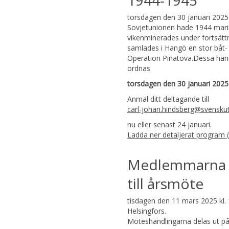
1944-1945
torsdagen den 30 januari 2025 
Sovjetunionen hade 1944 mari
vikenminerades under fortsättn
samlades i Hangö en stor båt-
Operation Pinatova.Dessa hände
ordnas
torsdagen den 30 januari 2025 
Anmäl ditt deltagande till
carl-johan.hindsberg@svenskutv
nu eller senast 24 januari.
Ladda ner detaljerat program (
Medlemmarna i S
till årsmöte
tisdagen den 11 mars 2025 kl. 
Helsingfors.
Möteshandlingarna delas ut på 