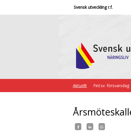
Svensk utveckling r.f.
Aktuellt
Finl.sv. försvarsdag
Årsmöteskall