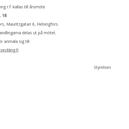
 r.f. kallas till årsmöte
. 18
rs, Mauritzgatan 6, Helsingfors.
ndlingarna delas ut på mötet.
 anmäla sig till
eckling.fi
Styrelsen